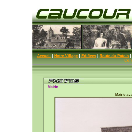
Accueil
|
Notre Village
|
Edifices
|
Route du Patois
Con
Mairie
Mairie ava