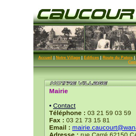
Accueil
|
Notre Village
|
Edifices
|
Route du Patois
Con
Mairie
•
Contact
Téléphone :
03 21 59 03 59
Fax :
03 21 73 15 81
Email :
mairie.caucourt@wan
Adresse :
rue Carré 62150